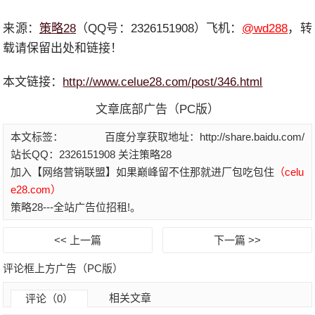
来源：
策略28
（QQ号：2326151908）飞机：
@wd288
，转
载请保留出处和链接！
本文链接：
http://www.celue28.com/post/346.html
文章底部广告（PC版）
本文标签：
百度分享获取地址：http://share.baidu.com/
站长QQ：2326151908 关注策略28
加入【网络营销联盟】如果巅峰留不住那就进厂包吃包住
（celu
e28.com）
策略28---全站广告位招租!。
<< 上一篇
下一篇 >>
评论框上方广告（PC版）
相关文章
评论（0）