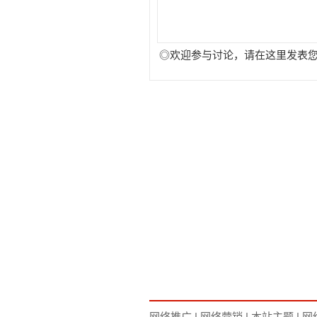
◎欢迎参与讨论，请在这里发表
网络推广
|
网络营销
|
本站主题
|
网