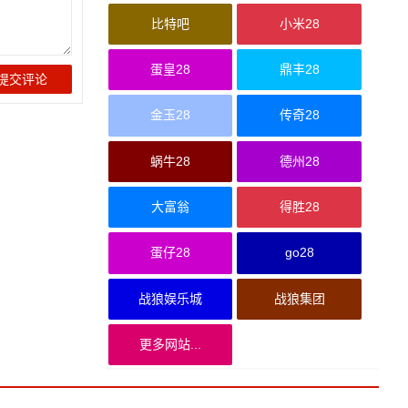
比特吧
小米28
蛋皇28
鼎丰28
金玉28
传奇28
蜗牛28
德州28
大富翁
得胜28
蛋仔28
go28
战狼娱乐城
战狼集团
更多网站...