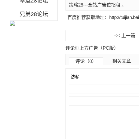
幸运28论坛
策略28---全站广告位招租!。
兄弟28论坛
百度推荐获取地址：http://tui
<< 上一篇
评论框上方广告（PC版）
相关文章
评论（0）