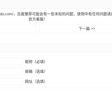
jian.baidu.com/，百度推荐可能会有一些未知的问题，使用中有任何问
官方客服！
下一篇 >>
昵称（必填）
邮箱（选填）
网址（选填）