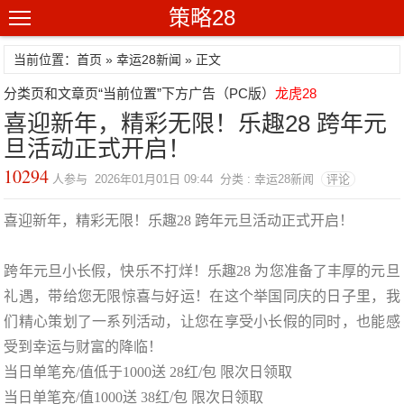
策略28
当前位置：首页 »
幸运28新闻
» 正文
分类页和文章页“当前位置”下方广告（PC版）
龙虎28
喜迎新年，精彩无限！乐趣28 跨年元
旦活动正式开启！
10294
人参与 2026年01月01日 09:44 分类 : 幸运28新闻
评论
喜迎新年，精彩无限！乐趣28 跨年元旦活动正式开启！
跨年元旦小长假，快乐不打烊！乐趣28 为您准备了丰厚的元旦
礼遇，带给您无限惊喜与好运！在这个举国同庆的日子里，我
们精心策划了一系列活动，让您在享受小长假的同时，也能感
受到幸运与财富的降临！
当日单笔充/值低于1000送 28红/包 限次日领取
当日单笔充/值1000送 38红/包 限次日领取