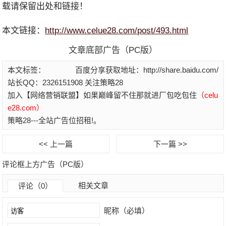
载请保留出处和链接！
本文链接：
http://www.celue28.com/post/493.html
文章底部广告（PC版）
本文标签：
百度分享获取地址：http://share.baidu.com/
站长QQ：2326151908 关注策略28
加入【网络营销联盟】如果巅峰留不住那就进厂包吃包住
（celu
e28.com）
策略28---全站广告位招租!。
<< 上一篇
下一篇 >>
评论框上方广告（PC版）
相关文章
评论（0）
昵称（必填）