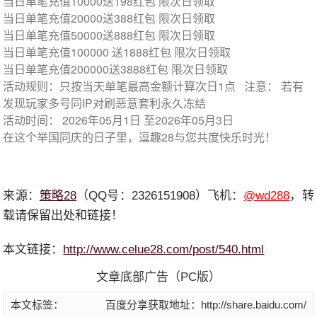
当日单笔充值10000送198红包 限次日领取
当日单笔充值20000送388红包 限次日领取
当日单笔充值50000送888红包 限次日领取
当日单笔充值100000 送1888红包 限次日领取
当日单笔充值200000送3888红包 限次日领取
活动规则：只按当天单笔最高金额计算次日1点 注意： 若有
发现玩家多号同IP对刷恶意套利永久冻结
活动时间： 2026年05月1日 至2026年05月3日
在这个举国同庆的日子里，逗趣28与您共度快乐时光！
来源：
策略28
（QQ号：2326151908）飞机：
@wd288
，转
载请保留出处和链接！
本文链接：
http://www.celue28.com/post/540.html
文章底部广告（PC版）
本文标签：
百度分享获取地址：http://share.baidu.com/