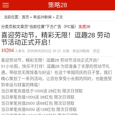
策略28
当前位置：首页 »
幸运28新闻
» 正文
分类页和文章页“当前位置”下方广告（PC版）
龙虎28
喜迎劳动节，精彩无限！逗趣28 劳动
节活动正式开启！
10204
人参与 2026年05月01日 18:13 分类 : 幸运28新闻
评论
喜迎劳动节，精彩无限！逗趣28 劳动节活动正式开启！
51小长假，快乐不打烊！逗趣28 为您准备了丰厚的劳动节礼
遇，带给您无限惊喜与好运！在这个举国同庆的日子里，我们
精心策划了一系列活动，让您在享受小长假的同时，也能感受
到幸运与财富的降临！
当日单笔充值低于1000送 28红包 限次日领取
当日单笔充值1000送 38红包 限次日领取
当日单笔充值2000 送68红包 限次日领取
当日单笔充值5000 送128红包 限次日领取